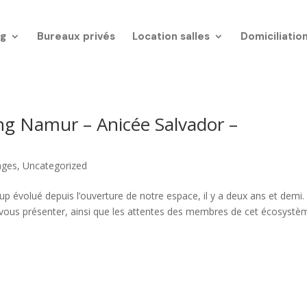
g
Bureaux privés
Location salles
Domiciliatio
 Namur – Anicée Salvador –
ages
,
Uncategorized
volué depuis l’ouverture de notre espace, il y a deux ans et demi.
vous présenter, ainsi que les attentes des membres de cet écosystè