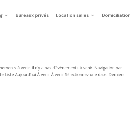
g
Bureaux privés
Location salles
Domiciliatio
ements à venir. Il n’y a pas d’évènements à venir. Navigation par
 Liste Aujourd’hui À venir À venir Sélectionnez une date. Derniers