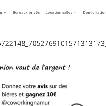
g
Bureaux privés
Location salles
Domiciliatio
5722148_7052769101571313173